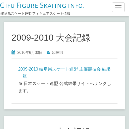
Gifu Figure Skating info.
T
岐阜県スケート連盟 フィギュアスケート情報
o
g
g
2009-2010 大会記録
l
e
n
2010年6月30日
競技部
a
v
2009-2010 岐阜県スケート連盟 主催競技会 結果
i
一覧
g
※ 日本スケート連盟 公式結果サイトへリンクし
a
ます。
t
i
o
n