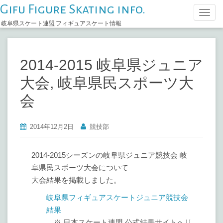
Gifu Figure Skating info.
T
岐阜県スケート連盟 フィギュアスケート情報
o
g
g
2014-2015 岐阜県ジュニア
l
e
大会, 岐阜県民スポーツ大
n
会
a
v
i
2014年12月2日
競技部
g
a
2014-2015シーズンの岐阜県ジュニア競技会 岐
t
阜県民スポーツ大会について
i
大会結果を掲載しました。
o
岐阜県フィギュアスケートジュニア競技会
n
結果
※ 日本スケート連盟 公式結果サイトへリ