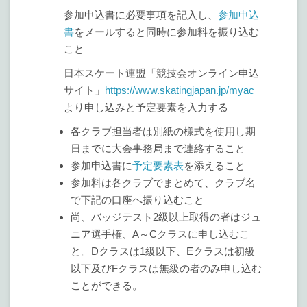
参加申込書に必要事項を記入し、
参加申込
書
をメールすると同時に参加料を振り込む
こと
日本スケート連盟「競技会オンライン申込
サイト」
https://www.skatingjapan.jp/myac
より申し込みと予定要素を入力する
各クラブ担当者は別紙の様式を使用し期
日までに大会事務局まで連絡すること
参加申込書に
予定要素表
を添えること
参加料は各クラブでまとめて、クラブ名
で下記の口座へ振り込むこと
尚、バッジテスト2級以上取得の者はジュ
ニア選手権、A～Cクラスに申し込むこ
と。Dクラスは1級以下、Eクラスは初級
以下及びFクラスは無級の者のみ申し込む
ことができる。