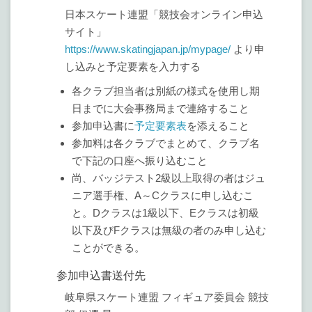
日本スケート連盟「競技会オンライン申込
サイト」
https://www.skatingjapan.jp/mypage/
より申
し込みと予定要素を入力する
各クラブ担当者は別紙の様式を使用し期
日までに大会事務局まで連絡すること
参加申込書に
予定要素表
を添えること
参加料は各クラブでまとめて、クラブ名
で下記の口座へ振り込むこと
尚、バッジテスト2級以上取得の者はジュ
ニア選手権、A～Cクラスに申し込むこ
と。Dクラスは1級以下、Eクラスは初級
以下及びFクラスは無級の者のみ申し込む
ことができる。
参加申込書送付先
岐阜県スケート連盟 フィギュア委員会 競技