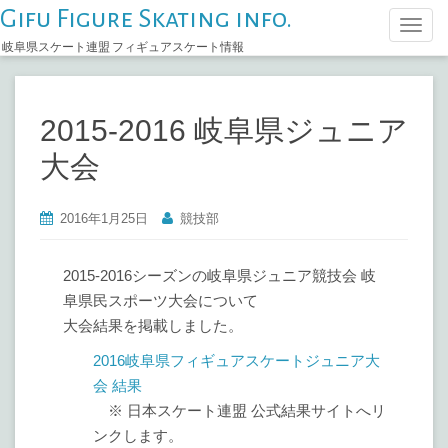
Gifu Figure Skating info.
T
岐阜県スケート連盟 フィギュアスケート情報
o
g
g
2015-2016 岐阜県ジュニア
l
e
大会
n
a
2016年1月25日
競技部
v
i
2015-2016シーズンの岐阜県ジュニア競技会 岐
g
阜県民スポーツ大会について
a
大会結果を掲載しました。
t
i
2016岐阜県フィギュアスケートジュニア大
o
会 結果
n
※ 日本スケート連盟 公式結果サイトへリ
ンクします。