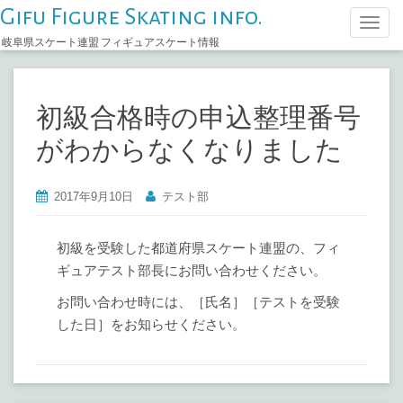
Gifu Figure Skating info.
T
岐阜県スケート連盟 フィギュアスケート情報
o
g
g
初級合格時の申込整理番号
l
e
がわからなくなりました
n
a
2017年9月10日
テスト部
v
i
初級を受験した都道府県スケート連盟の、フィ
g
ギュアテスト部長にお問い合わせください。
a
t
お問い合わせ時には、［氏名］［テストを受験
i
した日］をお知らせください。
o
n